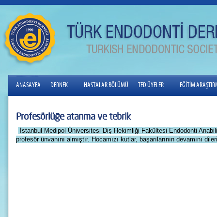
ANASAYFA
DERNEK
HASTALAR BÖLÜMÜ
TED ÜYELER
EĞİTİM ARAŞTI
Profesörlüğe atanma ve tebrik
İstanbul Medipol Üniversitesi Diş Hekimliği Fakültesi Endodonti Anab
profesör ünvanını almıştır. Hocamızı kutlar, başarılarının devamını dile