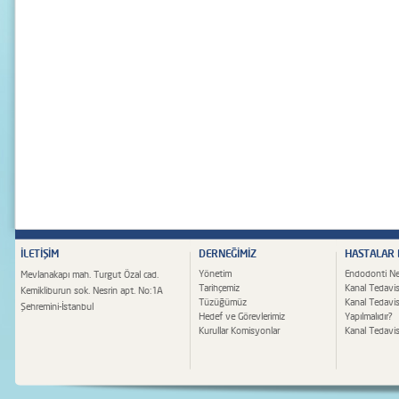
İLETİŞİM
DERNEĞİMİZ
HASTALAR
Yönetim
Endodonti Ne
Mevlanakapı mah. Turgut Özal cad.
Tarihçemiz
Kanal Tedavis
Kemikliburun sok. Nesrin apt. No:1A
Tüzüğümüz
Kanal Tedavi
Şehremini-İstanbul
Hedef ve Görevlerimiz
Yapılmalıdır?
Kurullar Komisyonlar
Kanal Tedavisi