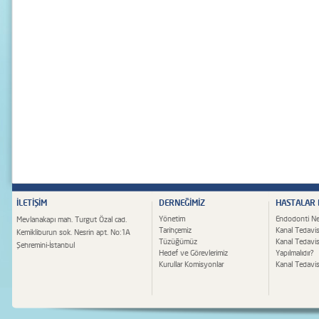
İLETİŞİM
DERNEĞİMİZ
HASTALAR
Yönetim
Endodonti Ne
Mevlanakapı mah. Turgut Özal cad.
Tarihçemiz
Kanal Tedavis
Kemikliburun sok. Nesrin apt. No:1A
Tüzüğümüz
Kanal Tedavi
Şehremini-İstanbul
Hedef ve Görevlerimiz
Yapılmalıdır?
Kurullar Komisyonlar
Kanal Tedavisi