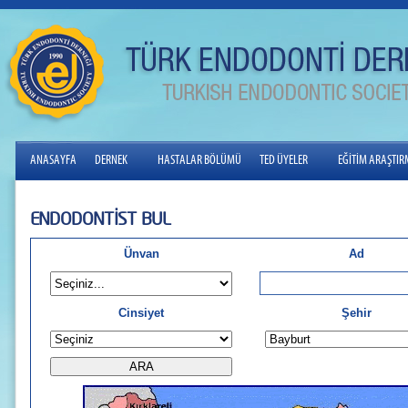
ANASAYFA
DERNEK
HASTALAR BÖLÜMÜ
TED ÜYELER
EĞİTİM ARAŞTI
ENDODONTİST BUL
Ünvan
Ad
Cinsiyet
Şehir