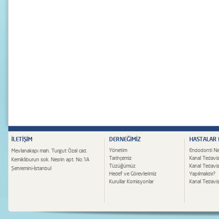
İLETİŞİM
DERNEĞİMİZ
HASTALAR
Yönetim
Endodonti Ne
Mevlanakapı mah. Turgut Özal cad.
Tarihçemiz
Kanal Tedavis
Kemikliburun sok. Nesrin apt. No:1A
Tüzüğümüz
Kanal Tedavi
Şehremini-İstanbul
Hedef ve Görevlerimiz
Yapılmalıdır?
Kurullar Komisyonlar
Kanal Tedavisi