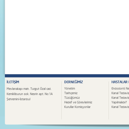
İLETİŞİM
DERNEĞİMİZ
HASTALAR
Yönetim
Endodonti Ne
Mevlanakapı mah. Turgut Özal cad.
Tarihçemiz
Kanal Tedavis
Kemikliburun sok. Nesrin apt. No:1A
Tüzüğümüz
Kanal Tedavi
Şehremini-İstanbul
Hedef ve Görevlerimiz
Yapılmalıdır?
Kurullar Komisyonlar
Kanal Tedavisi