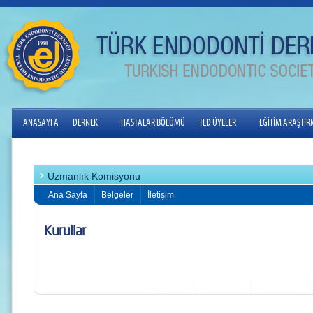
ANASAYFA
DERNEK
HASTALAR BÖLÜMÜ
TED ÜYELER
EĞİTİM ARAŞTI
Uzmanlık Komisyonu
Ana Sayfa
Belgeler
İletişim
Kurullar