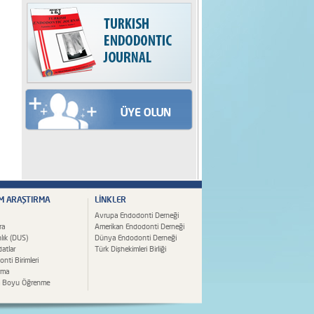
İM ARAŞTIRMA
LİNKLER
Avrupa Endodonti Derneği
ra
Amerikan Endodonti Derneği
lık (DUS)
Dünya Endodonti Derneği
atlar
Türk Dişhekimleri Birliği
nti Birimleri
rma
 Boyu Öğrenme