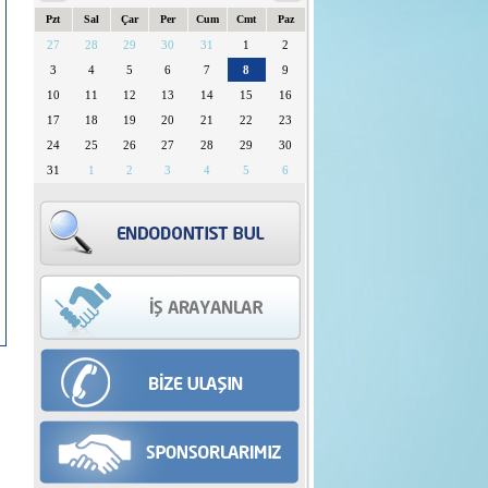
Pzt
Sal
Çar
Per
Cum
Cmt
Paz
27
28
29
30
31
1
2
3
4
5
6
7
8
9
10
11
12
13
14
15
16
17
18
19
20
21
22
23
24
25
26
27
28
29
30
31
1
2
3
4
5
6