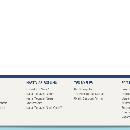
HASTALAR BÖLÜMÜ
TED ÜYELER
EĞİT
Endodonti Nedir?
Üyelik koşulları
Lisans
Kanal Tedavisi Nedir?
Yönetim kurulu kararları
Dokto
Kanal Tedavisi Neden
Üyelik Başvuru Formu
Uzman
erimiz
Yapılmalıdır?
Müfred
nlar
Kanal Tedavisi Nasıl Yapılır?
Endodo
Araştı
Yaşam