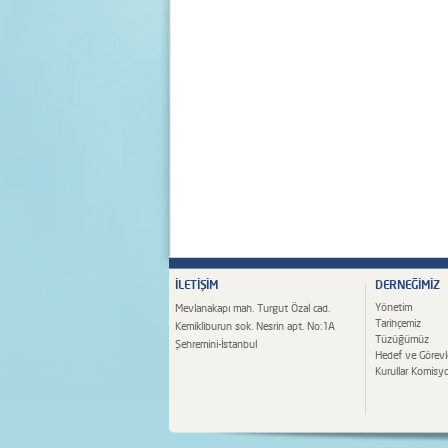
İLETİŞİM
DERNEĞİMİZ
Yönetim
Mevlanakapı mah. Turgut Özal cad.
Tarihçemiz
Kemikliburun sok. Nesrin apt. No:1A
Tüzüğümüz
Şehremini-İstanbul
Hedef ve Görevl
Kurullar Komisyo