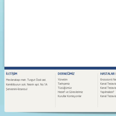
İLETİŞİM
DERNEĞİMİZ
HASTALAR
Yönetim
Endodonti Ne
Mevlanakapı mah. Turgut Özal cad.
Tarihçemiz
Kanal Tedavis
Kemikliburun sok. Nesrin apt. No:1A
Tüzüğümüz
Kanal Tedavi
Şehremini-İstanbul
Hedef ve Görevlerimiz
Yapılmalıdır?
Kurullar Komisyonlar
Kanal Tedavisi