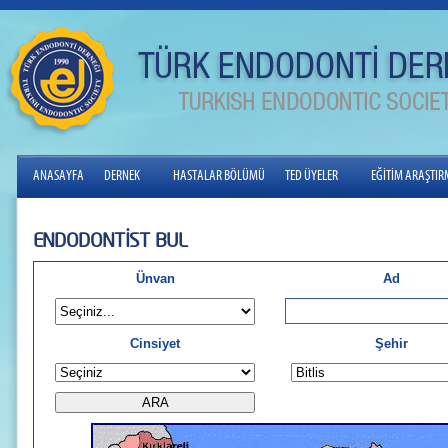
ANASAYFA
DERNEK
HASTALAR BÖLÜMÜ
TED ÜYELER
EĞİTİM ARAŞTI
ENDODONTİST BUL
Ünvan
Ad
Cinsiyet
Şehir