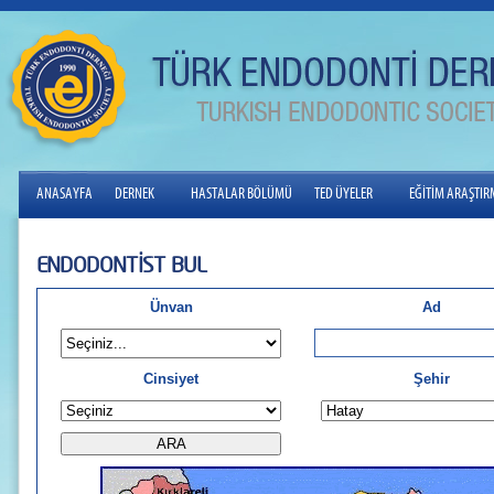
ANASAYFA
DERNEK
HASTALAR BÖLÜMÜ
TED ÜYELER
EĞİTİM ARAŞTI
ENDODONTİST BUL
Ünvan
Ad
Cinsiyet
Şehir