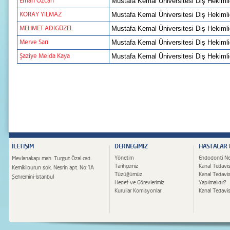
Erhan Özcan
Mustafa Kemal Üniversitesi Diş Hekimli
KORAY YILMAZ
Mustafa Kemal Üniversitesi Diş Hekimli
MEHMET ADIGÜZEL
Mustafa Kemal Üniversitesi Diş Hekimli
Merve Sarı
Mustafa Kemal Üniversitesi Diş Hekimli
Şaziye Melda Kaya
Mustafa Kemal Üniversitesi Diş Hekimli
İLETİŞİM
DERNEĞİMİZ
HASTALAR
Yönetim
Endodonti Ne
Mevlanakapı mah. Turgut Özal cad.
Tarihçemiz
Kanal Tedavis
Kemikliburun sok. Nesrin apt. No:1A
Tüzüğümüz
Kanal Tedavi
Şehremini-İstanbul
Hedef ve Görevlerimiz
Yapılmalıdır?
Kurullar Komisyonlar
Kanal Tedavisi