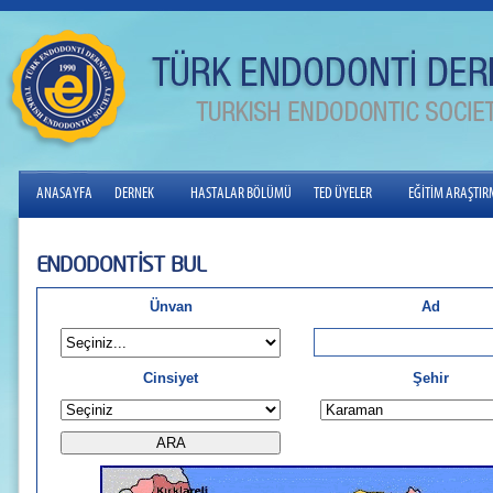
ANASAYFA
DERNEK
HASTALAR BÖLÜMÜ
TED ÜYELER
EĞİTİM ARAŞTI
ENDODONTİST BUL
Ünvan
Ad
Cinsiyet
Şehir