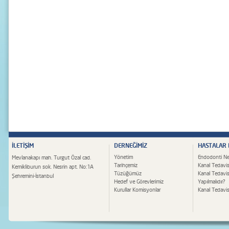
İLETİŞİM
DERNEĞİMİZ
HASTALAR
Yönetim
Endodonti Ne
Mevlanakapı mah. Turgut Özal cad.
Tarihçemiz
Kanal Tedavis
Kemikliburun sok. Nesrin apt. No:1A
Tüzüğümüz
Kanal Tedavi
Şehremini-İstanbul
Hedef ve Görevlerimiz
Yapılmalıdır?
Kurullar Komisyonlar
Kanal Tedavisi