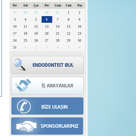
Pzt
Sal
Çar
Per
Cum
Cmt
Paz
27
28
29
30
31
1
2
3
4
5
6
7
8
9
10
11
12
13
14
15
16
17
18
19
20
21
22
23
24
25
26
27
28
29
30
31
1
2
3
4
5
6