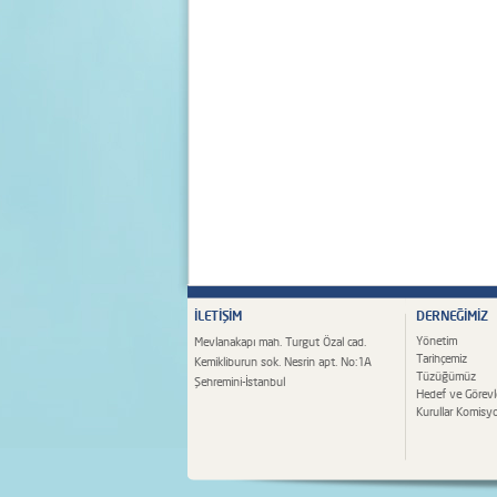
İLETİŞİM
DERNEĞİMİZ
Yönetim
Mevlanakapı mah. Turgut Özal cad.
Tarihçemiz
Kemikliburun sok. Nesrin apt. No:1A
Tüzüğümüz
Şehremini-İstanbul
Hedef ve Görevl
Kurullar Komisyo