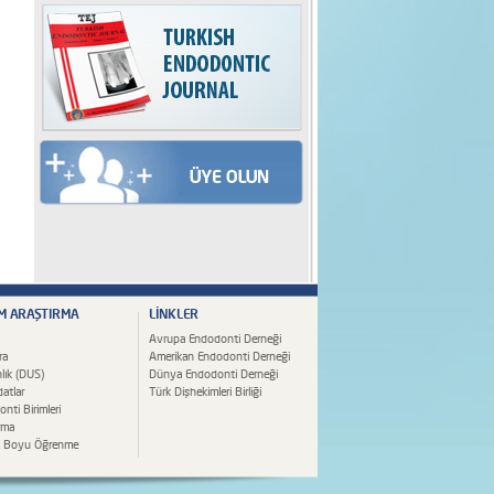
İM ARAŞTIRMA
LİNKLER
Avrupa Endodonti Derneği
ra
Amerikan Endodonti Derneği
lık (DUS)
Dünya Endodonti Derneği
atlar
Türk Dişhekimleri Birliği
nti Birimleri
rma
 Boyu Öğrenme