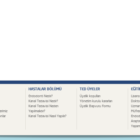
HASTALAR BÖLÜMÜ
TED ÜYELER
EĞİT
Endodonti Nedir?
Üyelik koşulları
Lisans
Kanal Tedavisi Nedir?
Yönetim kurulu kararları
Dokto
Kanal Tedavisi Neden
Üyelik Başvuru Formu
Uzman
erimiz
Yapılmalıdır?
Müfred
nlar
Kanal Tedavisi Nasıl Yapılır?
Endodo
Araştı
Yaşam